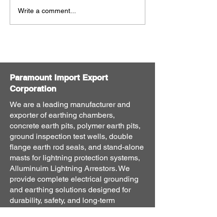
تار نظام التأريض
أفضل نظام تأريض للمباني:
Write a comment...
سب لمشروعك في
دليل شامل لاختيار وتركيب
عودية والإمارات؟
حفرة التأريض
Paramount Import Export
Corporation
We are a leading manufacturer and
exporter of earthing chambers,
concrete earth pits, polymer earth pits,
ground inspection test wells, double
flange earth rod seals, and stand-alone
masts for lightning protection systems,
Alluminuim Lightning Arrestors. We
provide complete electrical grounding
and earthing solutions designed for
durability, safety, and long-term
performance. Serving clients across